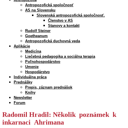
Antropozofická spoločnosť
AS na Slovensku
Slovenská antropozofická spoločnosť.
Členstvo v AS
Stanovy a kontakt
Rudolf Steiner
Goetheanum
Antropozofická duchovná veda
Aplikácie
Medicína
Liečebná pedagogika a sociálna terapia
Poľnohospodárstvo
Umenie
Hospodárstvo
Individuálna práca
Prednášky
Prepis, záznam prednášok
Knihy
Newsletter
Forum
Radomil Hradil: Několik poznámek k
inkarnaci Ahrimana