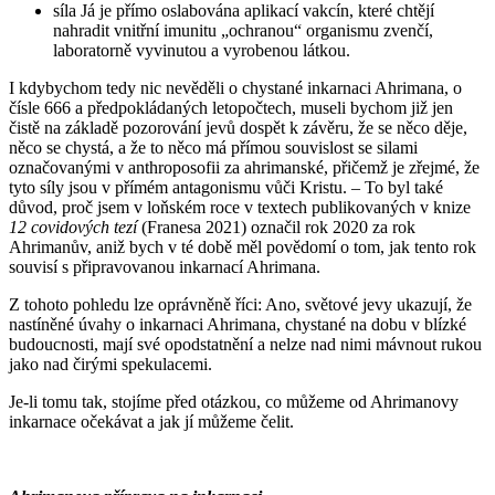
síla Já je přímo oslabována aplikací vakcín, které chtějí
nahradit vnitřní imunitu „ochranou“ organismu zvenčí,
laboratorně vyvinutou a vyrobenou látkou.
I kdybychom tedy nic nevěděli o chystané inkarnaci Ahrimana, o
čísle 666 a předpokládaných letopočtech, museli bychom již jen
čistě na základě pozorování jevů dospět k závěru, že se něco děje,
něco se chystá, a že to něco má přímou souvislost se silami
označovanými v anthroposofii za ahrimanské, přičemž je zřejmé, že
tyto síly jsou v přímém antagonismu vůči Kristu. – To byl také
důvod, proč jsem v loňském roce v textech publikovaných v knize
12 covidových tezí
(Franesa 2021) označil rok 2020 za rok
Ahrimanův, aniž bych v té době měl povědomí o tom, jak tento rok
souvisí s připravovanou inkarnací Ahrimana.
Z tohoto pohledu lze oprávněně říci: Ano, světové jevy ukazují, že
nastíněné úvahy o inkarnaci Ahrimana, chystané na dobu v blízké
budoucnosti, mají své opodstatnění a nelze nad nimi mávnout rukou
jako nad čirými spekulacemi.
Je-li tomu tak, stojíme před otázkou, co můžeme od Ahrimanovy
inkarnace očekávat a jak jí můžeme čelit.