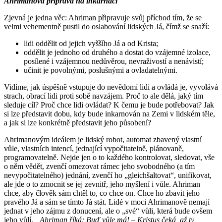
Ahrimanova příprava na inkarnaci
Zjevná je jedna věc: Ahriman připravuje svůj příchod tím, že se
velmi vehementně pustil do oslabování lidských Já, čímž se snaží:
lidi oddělit od jejich vyššího Já a od Krista;
oddělit je jednoho od druhého a dostat do vzájemné izolace,
posílené i vzájemnou nedůvěrou, nevraživostí a nenávistí;
učinit je povolnými, poslušnými a ovladatelnými.
Vidíme, jak úspěšně vstupuje do nevědomí lidí a ovládá je, vyvolává
strach, obrací lidi proti sobě navzájem. Proč to ale dělá, jaký tím
sleduje cíl? Proč chce lidi ovládat? K čemu je bude potřebovat? Jak
si lze představit dobu, kdy bude inkarnován na Zemi v lidském těle,
a jak si lze konkrétně představit jeho působení?
Ahrimanovým ideálem je lidský robot, automat zbavený vlastní
vůle, vlastních intencí, jednající vypočitatelně, plánovaně,
programovatelně. Nejde jen o to každého kontrolovat, sledovat, vše
o něm vědět, zvenčí omezovat rámec jeho svobodného (a tím
nevypočitatelného) jednání, zvenčí ho „gleichšaltovat“, unifikovat,
ale jde o to zmocnit se jej zevnitř, jeho myšlení i vůle. Ahriman
chce, aby člověk sám chtěl to, co chce on. Chce ho zbavit jeho
pravého Já a sám se tímto Já stát. Lidé v moci Ahrimanově nemají
jednat v jeho zájmu z donucení, ale o „své“ vůli, která bude ovšem
jeho vůlí.
„Ahriman říká: Buď vůle má! – Kristus čeká, až ty