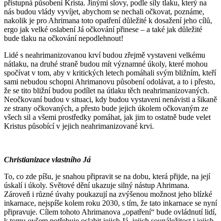
přístupná působení Krista. Jinými slovy, podle síly tlaku, který na
nás budou vlády vyvíjet, abychom se nechali očkovat, poznáme,
nakolik je pro Ahrimana toto opatření důležité k dosažení jeho cílů,
ergo jak velké oslabení Já očkování přinese – a také jak důležité
bude tlaku na očkování nepodlehnout!
Lidé s neahrimanizovanou krví budou zřejmě vystaveni velkému
nátlaku, na druhé straně budou mít významné úkoly, které mohou
spočívat v tom, aby v kritických letech pomáhali svým bližním, kteří
sami nebudou schopni Ahrimanovu působení odolávat, a to i přesto,
že se tito bližní budou podílet na útlaku těch neahrimanizovaných.
Neočkovaní budou v situaci, kdy budou vystaveni nenávisti a šikaně
ze strany očkovaných, a přesto bude jejich úkolem očkovaným ze
všech sil a všemi prostředky pomáhat, jak jim to ostatně bude velet
Kristus působící v jejich neahrimanizované krvi.
Christianizace vlastního Já
To, co zde píšu, je snahou připravit se na dobu, která přijde, na její
úskalí i úkoly. Světové dění ukazuje silný nástup Ahrimana.
Zároveň i různé úvahy poukazují na zvýšenou možnost jeho blízké
inkarnace, nejspíše kolem roku 2030, s tím, že tato inkarnace se nyní
připravuje. Cílem tohoto Ahrimanova „opatření“ bude ovládnutí lidí,
k tomu ovšem potřebuje oslabit jejich Já, jejich sounáležitost i jejich