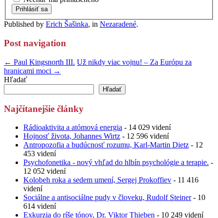
Prihlásiť sa
Published by
Erich Šašinka
, in
Nezaradené
.
Post navigation
← Paul Kingsnorth III.
Už nikdy viac vojnu! – Za Európu za
hranicami moci →
Hľadať
Hľadať
Najčítanejšie články
Rádioaktivita a atómová energia
- 14 029 videní
Hojnosť života, Johannes Wirtz
- 12 596 videní
Antropozofia a budúcnosť rozumu, Karl-Martin Dietz
- 12
453 videní
Psychofonetika - nový vhľad do hlbín psychológie a terapie.
-
12 052 videní
Kolobeh roka a sedem umení, Sergej Prokoffiev
- 11 416
videní
Sociálne a antisociálne pudy v človeku, Rudolf Steiner
- 10
614 videní
Exkurzia do ríše tónov, Dr. Viktor Thieben
- 10 249 videní