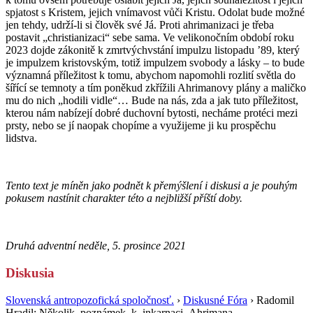
spjatost s Kristem, jejich vnímavost vůči Kristu. Odolat bude možné
jen tehdy, udrží-li si člověk své Já. Proti ahrimanizaci je třeba
postavit „christianizaci“ sebe sama. Ve velikonočním období roku
2023 dojde zákonitě k zmrtvýchvstání impulzu listopadu ʼ89, který
je impulzem kristovským, totiž impulzem svobody a lásky – to bude
významná příležitost k tomu, abychom napomohli rozlití světla do
šířící se temnoty a tím poněkud zkřížili Ahrimanovy plány a maličko
mu do nich „hodili vidle“… Bude na nás, zda a jak tuto příležitost,
kterou nám nabízejí dobré duchovní bytosti, necháme protéci mezi
prsty, nebo se jí naopak chopíme a využijeme ji ku prospěchu
lidstva.
Tento text je míněn jako podnět k přemýšlení i diskusi a je pouhým
pokusem nastínit charakter této a nejbližší příští doby.
Druhá adventní neděle, 5. prosince 2021
Diskusia
Slovenská antropozofická spoločnosť.
›
Diskusné Fóra
›
Radomil
Hradil: Několik poznámek k inkarnaci Ahrimana