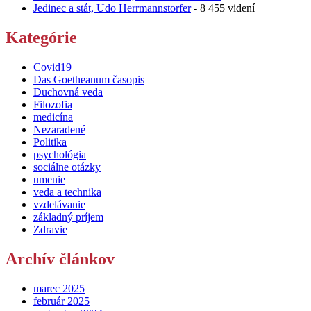
Jedinec a stát, Udo Herrmannstorfer
- 8 455 videní
Kategórie
Covid19
Das Goetheanum časopis
Duchovná veda
Filozofia
medicína
Nezaradené
Politika
psychológia
sociálne otázky
umenie
veda a technika
vzdelávanie
základný príjem
Zdravie
Archív článkov
marec 2025
február 2025