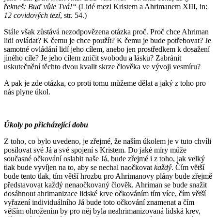
řekneš: Buď vůle Tvá!“
(Lidé mezi Kristem a Ahrimanem XIII, in:
12 covidových tezí
, str. 54.)
Stále však zůstává nezodpovězena otázka proč. Proč chce Ahriman
lidi ovládat? K čemu je chce použít? K čemu je bude potřebovat? Je
samotné ovládání lidí jeho cílem, anebo jen prostředkem k dosažení
jiného cíle? Je jeho cílem zničit svobodu a lásku? Zabránit
uskutečnění těchto dvou kvalit skrze člověka ve vývoji vesmíru?
A pak je zde otázka, co proti tomu můžeme dělat a jaký z toho pro
nás plyne úkol.
Úkoly po přicházející dobu
Z toho, co bylo uvedeno, je zřejmé, že naším úkolem je v tuto chvíli
posilovat své Já a své spojení s Kristem. Do jaké míry může
současné očkování oslabit naše Já, bude zřejmé i z toho, jak velký
tlak bude vyvíjen na to, aby se nechal naočkovat
každý
. Čím větší
bude tento tlak, tím větší hrozbu pro Ahrimanovy plány bude zřejmě
představovat každý nenaočkovaný člověk. Ahriman se bude snažit
dosáhnout ahrimanizace lidské krve očkováním tím více, čím větší
vyřazení individuálního Já bude toto očkování znamenat a čím
větším ohrožením by pro něj byla neahrimanizovaná lidská krev,