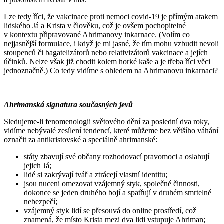
Lze tedy říci, že vakcinace proti nemoci covid-19 je přímým atakem
lidského Já a Krista v člověku, což je ovšem pochopitelné
v kontextu připravované Ahrimanovy inkarnace. (Volím co
nejjasnější formulace, i když je mi jasné, že tím mohu vzbudit nevoli
stoupenců či bagatelizátorů nebo relativizátorů vakcinace a jejích
účinků. Nelze však již chodit kolem horké kaše a je třeba říci věci
jednoznačně.) Co tedy vidíme s ohledem na Ahrimanovu inkarnaci?
Ahrimanská signatura současných jevů
Sledujeme-li fenomenologii světového dění za poslední dva roky,
vidíme nebývalé zesílení tendencí, které můžeme bez většího váhání
označit za antikristovské a speciálně ahrimanské:
státy zbavují své občany rozhodovací pravomoci a oslabují
jejich Já;
lidé si zakrývají tvář a ztrácejí vlastní identitu;
jsou nuceni omezovat vzájemný styk, společné činnosti,
dokonce se jeden druhého bojí a spatřují v druhém smrtelné
nebezpečí;
vzájemný styk lidí se přesouvá do online prostředí, což
znamená, že místo Krista mezi dva lidi vstupuje Ahriman;