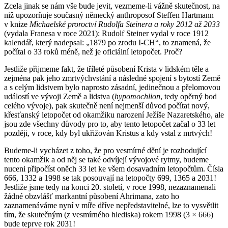
Zcela jinak se nám vše bude jevit, vezmeme-li vážně skutečnost, na
niž upozorňuje současný německý anthroposof Steffen Hartmann
v knize
Michaelské proroctví Rudolfa Steinera a roky 2012 až 2033
(vydala Franesa v roce 2021): Rudolf Steiner vydal v roce 1912
kalendář, který nadepsal: „1879 po zrodu I-CH“, to znamená, že
počítal o 33 roků méně, než je oficiální letopočet. Proč?
Jestliže přijmeme fakt, že tříleté působení Krista v lidském těle a
zejména pak jeho zmrtvýchvstání a následné spojení s bytostí Země
a s celým lidstvem bylo naprosto zásadní, jedinečnou a přelomovou
událostí ve vývoji Země a lidstva (
hypomochlion
, tedy opěrný bod
celého vývoje), pak skutečně není nejmenší důvod počítat nový,
křesťanský letopočet od okamžiku narození Ježíše Nazaretského, ale
jsou zde všechny důvody pro to, aby tento letopočet začal o 33 let
později, v roce, kdy byl ukřižován Kristus a kdy vstal z mrtvých!
Budeme-li vycházet z toho, že pro vesmírné dění je rozhodující
tento okamžik a od něj se také odvíjejí vývojové rytmy, budeme
nuceni připočíst oněch 33 let ke všem dosavadním letopočtům. Čísla
666, 1332 a 1998 se tak posouvají na letopočty 699, 1365 a 2031!
Jestliže jsme tedy na konci 20. století, v roce 1998, nezaznamenali
žádné obzvlášť markantní působení Ahrimana, zato ho
zaznamenáváme nyní v míře dříve nepředstavitelné, lze to vysvětlit
tím, že skutečným (z vesmírného hlediska) rokem 1998 (3 × 666)
bude teprve rok 2031!