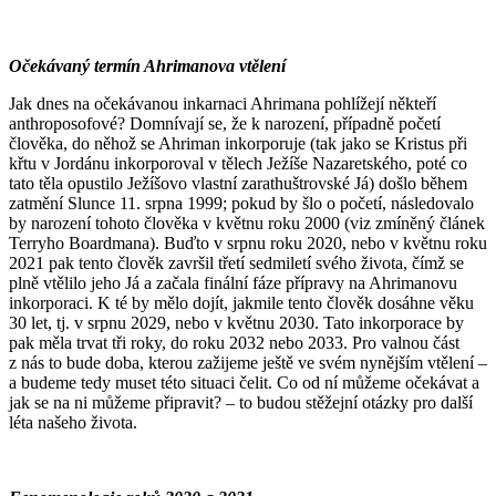
Očekávaný termín Ahrimanova vtělení
Jak dnes na očekávanou inkarnaci Ahrimana pohlížejí někteří
anthroposofové? Domnívají se, že k narození, případně početí
člověka, do něhož se Ahriman inkorporuje (tak jako se Kristus při
křtu v Jordánu inkorporoval v tělech Ježíše Nazaretského, poté co
tato těla opustilo Ježíšovo vlastní zarathuštrovské Já) došlo během
zatmění Slunce 11. srpna 1999; pokud by šlo o početí, následovalo
by narození tohoto člověka v květnu roku 2000 (viz zmíněný článek
Terryho Boardmana). Buďto v srpnu roku 2020, nebo v květnu roku
2021 pak tento člověk završil třetí sedmiletí svého života, čímž se
plně vtělilo jeho Já a začala finální fáze přípravy na Ahrimanovu
inkorporaci. K té by mělo dojít, jakmile tento člověk dosáhne věku
30 let, tj. v srpnu 2029, nebo v květnu 2030. Tato inkorporace by
pak měla trvat tři roky, do roku 2032 nebo 2033. Pro valnou část
z nás to bude doba, kterou zažijeme ještě ve svém nynějším vtělení –
a budeme tedy muset této situaci čelit. Co od ní můžeme očekávat a
jak se na ni můžeme připravit? – to budou stěžejní otázky pro další
léta našeho života.