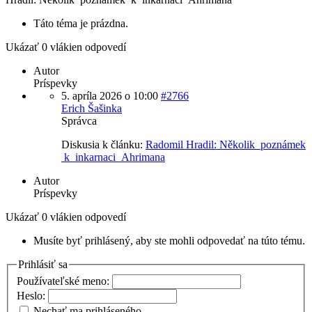
Táto téma je prázdna.
Ukázať 0 vlákien odpovedí
Autor
Príspevky
5. apríla 2026 o 10:00
#2766
Erich Šašinka
Správca
Diskusia k článku:
Radomil Hradil: Několik poznámek
k inkarnaci Ahrimana
Autor
Príspevky
Ukázať 0 vlákien odpovedí
Musíte byť prihlásený, aby ste mohli odpovedať na túto tému.
Prihlásiť sa
Používateľské meno:
Heslo:
Nechať ma prihláseného