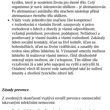
kyslíku, který je nositelem života pro éterné tělo. Celý
organismus je navíc inkrustován uhlíkem – je ahrimanizován.
Po ahrimanizaci astrálního těla strachem následuje přímá
ahrimanizace éterného těla uhlíkem.
Vlády vzaly jednotlivcům značnou část kompetencí
v rozhodování o vlastním životě, uzurpovaly si právo
rozhodovat o lidech a zbavily je vlastní odpovědnosti;
vyžadují poslušnost, povolnost, poddajnost. Nežádoucí a
postihovaný je vlastní úsudek a vlastní rozhodnutí. Zakázaly
lidem sociální kontakty, účast na živé kultuře, účast na
bohoslužbách, účast na živém vzdělávání, a zasadily tím
tvrdou ránu přímo lidskému Já. Významně omezily možnost
lidského Já realizovat vlastní intence, čímž dlouhodobě
omezují nejen možnost, ale i schopnost. Tím slábne síla
vyzařování Já a také jeho napojení na vyšší a nejvyšší Já.
Oslabení všech tří úrovní vede samozřejmě také ke snížení
imunity a zhoršení fyzického zdraví lidí.
Zásady prevence
Z uvedených skutečností vyplývá rovněž prevence onemocnění
takzvanými infekčními nemocemi: