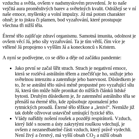
vzduchu a světla, ovšem v nadsmyslovém provedení. Je to naše
vejčitá aura proměnlivých barev a světelných kvalit. Odrážejí se v ní
naše emoce, myšlenky a volní impulzy.
Já
má potom charakter
ohně; je to jiskra či plamen, bod vyzařování, které prostupuje
všechna tři nižší těla.
Éterné tělo zajišťuje zdraví organismu. Samotná imunita, odolnost je
ovšem věcí Já, jeho síly vyzařování. Ta je tím větší, čím více je
vtělené Já propojeno s vyšším Já a koneckonců s Kristem.
A nyní se podívejme, co se dělo a děje od začátku pandemie:
Jako první se začal šířit strach. Strach je negativní emoce,
která se rozlévá astrálním tělem a znečišťuje ho, snižuje jeho
světelnou intenzitu a zatemňuje jeho barevnost. Důsledkem je
to, že se astrální tělo stává méně propustné pro vyzařující sílu
Já, která tím může hůře pronikat do nižších článků lidské
bytosti. Druhým důsledkem je, že zatemnění astrálního těla se
přenáší na éterné tělo, kde způsobuje zpomalení jeho
rytmických proudů. Éterné tělo těžkne a „leniví“. Nemůže již
tak dobře oživovat ustavičně umírající fyzické tělo.
Vlády nařídily nošení roušek a později respirátorů. Vzduch,
který lidé s nosem a ústy zakrytými rouškou vdechují, je
ovšem z nezanedbatelné části vzduch, který právě vydechli.
Není živý a čerstvý, má vyšší obsah CO
a nižší obsah
2