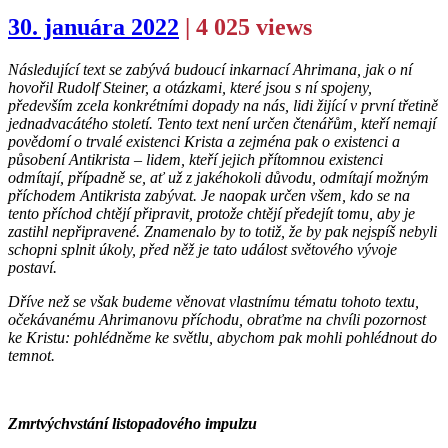
30. januára 2022
| 4 025 views
Následující text se zabývá budoucí inkarnací Ahrimana, jak o ní
hovořil Rudolf Steiner, a otázkami, které jsou s ní spojeny,
především zcela konkrétními dopady na nás, lidi žijící v první třetině
jednadvacátého století. Tento text není určen čtenářům, kteří nemají
povědomí o trvalé existenci Krista a zejména pak o existenci a
působení Antikrista – lidem, kteří jejich přítomnou existenci
odmítají, případně se, ať už z jakéhokoli důvodu, odmítají možným
příchodem Antikrista zabývat. Je naopak určen všem, kdo se na
tento příchod chtějí připravit, protože chtějí předejít tomu, aby je
zastihl nepřipravené. Znamenalo by to totiž, že by pak nejspíš nebyli
schopni splnit úkoly, před něž je tato událost světového vývoje
postaví.
Dříve než se však budeme věnovat vlastnímu tématu tohoto textu,
očekávanému Ahrimanovu příchodu, obraťme na chvíli pozornost
ke Kristu: pohlédněme ke světlu, abychom pak mohli pohlédnout do
temnot.
Zmrtvýchvstání listopadového impulzu