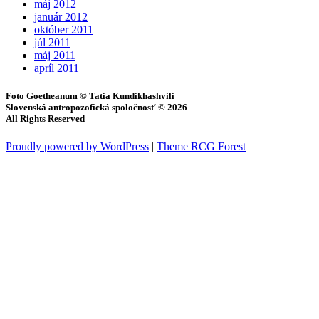
máj 2012
január 2012
október 2011
júl 2011
máj 2011
apríl 2011
Foto Goetheanum © Tatia Kundikhashvili
Slovenská antropozofická spoločnosť © 2026
All Rights Reserved
Proudly powered by WordPress
|
Theme RCG Forest