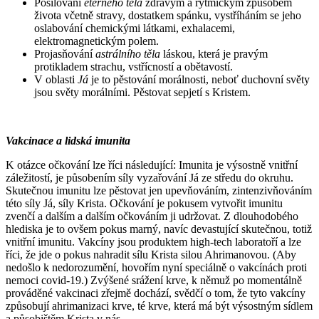
Posilování
éterného těla
zdravým a rytmickým způsobem
života včetně stravy, dostatkem spánku, vystříháním se jeho
oslabování chemickými látkami, exhalacemi,
elektromagnetickým polem.
Projasňování
astrálního těla
láskou, která je pravým
protikladem strachu, vstřícností a obětavostí.
V oblasti
Já
je to pěstování morálnosti, neboť duchovní světy
jsou světy morálními. Pěstovat sepjetí s Kristem.
Vakcinace a lidská imunita
K otázce očkování lze říci následující: Imunita je výsostně vnitřní
záležitostí, je působením síly vyzařování Já ze středu do okruhu.
Skutečnou imunitu lze pěstovat jen upevňováním, zintenzivňováním
této síly Já, síly Krista. Očkování je pokusem vytvořit imunitu
zvenčí a dalším a dalším očkováním ji udržovat. Z dlouhodobého
hlediska je to ovšem pokus marný, navíc devastující skutečnou, totiž
vnitřní imunitu. Vakcíny jsou produktem high-tech laboratoří a lze
říci, že jde o pokus nahradit sílu Krista silou Ahrimanovou. (Aby
nedošlo k nedorozumění, hovořím nyní speciálně o vakcínách proti
nemoci covid-19.) Zvýšené srážení krve, k němuž po momentálně
prováděné vakcinaci zřejmě dochází, svědčí o tom, že tyto vakcíny
způsobují ahrimanizaci krve, té krve, která má být výsostným sídlem
a působištěm Krista v nás.