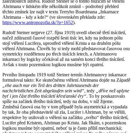
záležitostech lidstva. Rudolf Steiner se o tomto blížícím se vtělení
Ahrimana v lidském těle několikrát zmínil – podrobný přehled
těchto zmínek lze najít v textu Terryho Boardmana „Inkarnace
Ahrimana – kdy a kde?“ (ve slovenském překladu zde:
https://www.antropozofia.sk/?p=1652
).
Rudolf Steiner nejprve (27. října 1919) uvedl obecně třetí tisíciletí,
načež zdůraznil časové rozpětí šesti tisíc let, kdy na jednom pólu
stojí vtělení Lucifera, uprostřed vtělení Krista a na druhém pólu
vtělení Ahrimana. Člověk by si tedy mohl představovat časovou osu
symetricky rozdělenou po třech tisících letech, a Ahrimanovu
inkarnaci by logicky očekával až na samém konci třetího tisíciletí.
Avšak s touto pozemskou logikou musíme být opatrní.
Prvního listopadu 1919 totiž Steiner termín Ahrimanovy inkarnace
formuloval takto: Ke skutečnému vtělení Ahrimana dojde na Západě
„ehe auch nur ein Teil des dritten Jahrtausends der
nachchristlichen Zeit abgelaufen sein wird“
, tedy
„dříve než uplyne
byť i jen část třetího tisíciletí křesťanské éry“
. To by poukazovalo
spíše na začátek třetího tisíciletí, tedy na dobu, v níž žijeme.
Zmíněná časová osa by v tom případě byla asymetrická a vypadala
by tak, že oba představitelé sil zla, Lucifer i Ahriman, by se vtělili,
respektive by usilovali o vtělení na začátku „svého“ třetího tisíciletí,
Lucifer před Kristem, Ahriman po Kristu. Jak říkám, s pozemskou
logikou musíme být opatrní, neboť ta je často příliš mechanická;