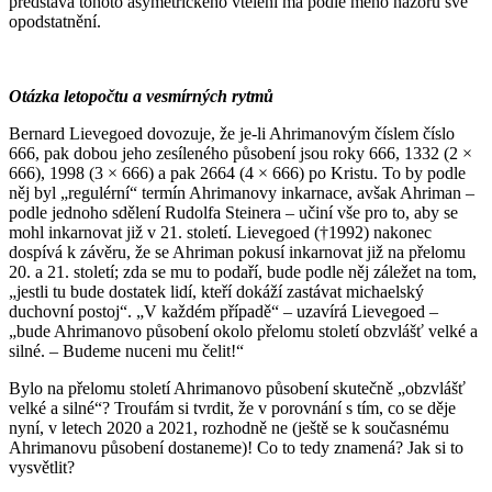
představa tohoto asymetrického vtělení má podle mého názoru své
opodstatnění.
Otázka letopočtu a vesmírných rytmů
Bernard Lievegoed dovozuje, že je-li Ahrimanovým číslem číslo
666, pak dobou jeho zesíleného působení jsou roky 666, 1332 (2 ×
666), 1998 (3 × 666) a pak 2664 (4 × 666) po Kristu. To by podle
něj byl „regulérní“ termín Ahrimanovy inkarnace, avšak Ahriman –
podle jednoho sdělení Rudolfa Steinera – učiní vše pro to, aby se
mohl inkarnovat již v 21. století. Lievegoed (†1992) nakonec
dospívá k závěru, že se Ahriman pokusí inkarnovat již na přelomu
20. a 21. století; zda se mu to podaří, bude podle něj záležet na tom,
„jestli tu bude dostatek lidí, kteří dokáží zastávat michaelský
duchovní postoj“. „V každém případě“ – uzavírá Lievegoed –
„bude Ahrimanovo působení okolo přelomu století obzvlášť velké a
silné. – Budeme nuceni mu čelit!“
Bylo na přelomu století Ahrimanovo působení skutečně „obzvlášť
velké a silné“? Troufám si tvrdit, že v porovnání s tím, co se děje
nyní, v letech 2020 a 2021, rozhodně ne (ještě se k současnému
Ahrimanovu působení dostaneme)! Co to tedy znamená? Jak si to
vysvětlit?