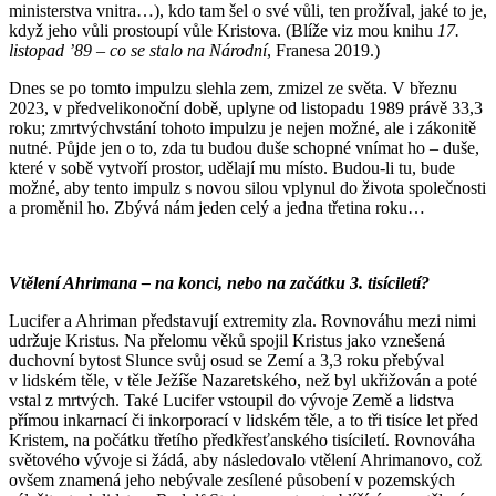
ministerstva vnitra…), kdo tam šel o své vůli, ten prožíval, jaké to je,
když jeho vůli prostoupí vůle Kristova. (Blíže viz mou knihu
17.
listopad
ʼ89 – co se stalo na Národní
, Franesa 2019.)
Dnes se po tomto impulzu slehla zem, zmizel ze světa. V březnu
2023, v předvelikonoční době, uplyne od listopadu 1989 právě 33,3
roku; zmrtvýchvstání tohoto impulzu je nejen možné, ale i zákonitě
nutné. Půjde jen o to, zda tu budou duše schopné vnímat ho – duše,
které v sobě vytvoří prostor, udělají mu místo. Budou-li tu, bude
možné, aby tento impulz s novou silou vplynul do života společnosti
a proměnil ho. Zbývá nám jeden celý a jedna třetina roku…
Vtělení Ahrimana – na konci, nebo na začátku 3. tisíciletí?
Lucifer a Ahriman představují extremity zla. Rovnováhu mezi nimi
udržuje Kristus. Na přelomu věků spojil Kristus jako vznešená
duchovní bytost Slunce svůj osud se Zemí a 3,3 roku přebýval
v lidském těle, v těle Ježíše Nazaretského, než byl ukřižován a poté
vstal z mrtvých. Také Lucifer vstoupil do vývoje Země a lidstva
přímou inkarnací či inkorporací v lidském těle, a to tři tisíce let před
Kristem, na počátku třetího předkřesťanského tisíciletí. Rovnováha
světového vývoje si žádá, aby následovalo vtělení Ahrimanovo, což
ovšem znamená jeho nebývale zesílené působení v pozemských