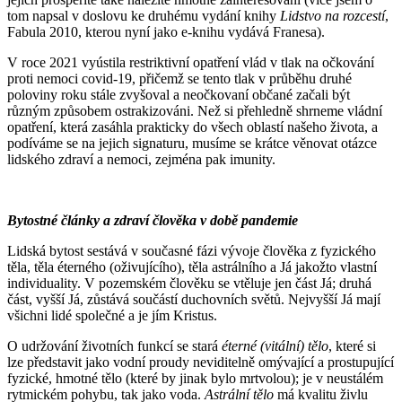
tom napsal v doslovu ke druhému vydání knihy
Lidstvo na rozcestí
,
Fabula 2010, kterou nyní jako e-knihu vydává Franesa).
V roce 2021 vyústila restriktivní opatření vlád v tlak na očkování
proti nemoci covid-19, přičemž se tento tlak v průběhu druhé
poloviny roku stále zvyšoval a neočkovaní občané začali být
různým způsobem ostrakizováni. Než si přehledně shrneme vládní
opatření, která zasáhla prakticky do všech oblastí našeho života, a
podíváme se na jejich signaturu, musíme se krátce věnovat otázce
lidského zdraví a nemoci, zejména pak imunity.
Bytostné články a zdraví člověka v době pandemie
Lidská bytost sestává v současné fázi vývoje člověka z fyzického
těla, těla éterného (oživujícího), těla astrálního a Já jakožto vlastní
individuality. V pozemském člověku se vtěluje jen část Já; druhá
část, vyšší Já, zůstává součástí duchovních světů. Nejvyšší Já mají
všichni lidé společné a je jím Kristus.
O udržování životních funkcí se stará
éterné (vitální) tělo
, které si
lze představit jako vodní proudy neviditelně omývající a prostupující
fyzické, hmotné tělo (které by jinak bylo mrtvolou); je v neustálém
rytmickém pohybu, tak jako voda.
Astrální tělo
má kvalitu živlu