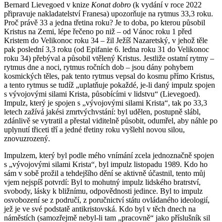
Bernard Lievegoed v knize
Konat dobro
(k vydání v roce 2022
připravuje nakladatelství Franesa) upozorňuje na rytmus 33,3 roku.
Proč právě 33 a jedna třetina roku? Je to doba, po kterou působil
Kristus na Zemi, lépe řečeno po niž – od Vánoc roku 1 před
Kristem do Velikonoc roku 34 – žil Ježíš Nazaretský, v jehož těle
pak poslední 3,3 roku (od Epifanie 6. ledna roku 31 do Velikonoc
roku 34) přebýval a působil vtělený Kristus. Jestliže ostatní rytmy –
rytmus dne a noci, rytmus ročních dob – jsou dány pohybem
kosmických těles, pak tento rytmus vepsal do kosmu přímo Kristus,
a tento rytmus se tudíž „uplatňuje pokaždé, je-li daný impulz spojen
s vývojovými silami Krista, působícími v lidstvu“ (Lievegoed).
Impulz, který je spojen s „vývojovými silami Krista“, tak po 33,3
letech zažívá jakési zmrtvýchvstání: byl udělen, postupně slábl,
zdánlivě se vytratil a přestal viditelně působit, odumřel, aby náhle po
uplynutí třiceti tří a jedné třetiny roku vyšlehl novou silou,
znovuzrozený.
Impulzem, který byl podle mého vnímání zcela jednoznačně spojen
s „vývojovými silami Krista“, byl impulz listopadu 1989. Kdo ho
sám v sobě prožil a tehdejšího dění se aktivně účastnil, tento můj
vjem nejspíš potvrdí: Byl to mohutný impulz lidského bratrství,
svobody, lásky k bližnímu, odpovědnosti jedince. Byl to impulz
osvobození se z područí, z poručnictví státu ovládaného ideologií,
jež je ve své podstatě antikristovská. Kdo byl v těch dnech na
náměstích (samozřejmě nebyl-li tam „pracovně“ jako příslušník sil