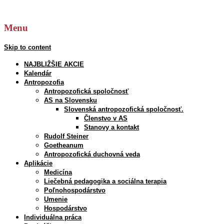
Hľadať:
Menu
Skip to content
NAJBLIŽŠIE AKCIE
Kalendár
Antropozofia
Antropozofická spoločnosť
AS na Slovensku
Slovenská antropozofická spoločnosť.
Členstvo v AS
Stanovy a kontakt
Rudolf Steiner
Goetheanum
Antropozofická duchovná veda
Aplikácie
Medicína
Liečebná pedagogika a sociálna terapia
Poľnohospodárstvo
Umenie
Hospodárstvo
Individuálna práca