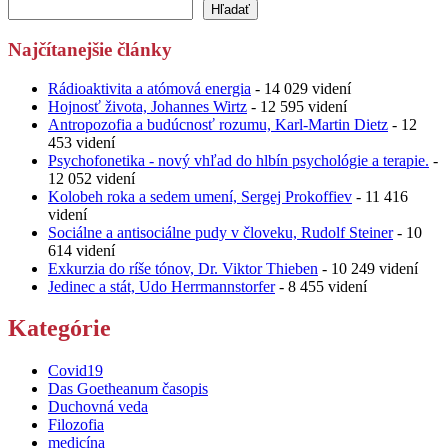
Hľadať
Najčítanejšie články
Rádioaktivita a atómová energia
- 14 029 videní
Hojnosť života, Johannes Wirtz
- 12 595 videní
Antropozofia a budúcnosť rozumu, Karl-Martin Dietz
- 12
453 videní
Psychofonetika - nový vhľad do hlbín psychológie a terapie.
-
12 052 videní
Kolobeh roka a sedem umení, Sergej Prokoffiev
- 11 416
videní
Sociálne a antisociálne pudy v človeku, Rudolf Steiner
- 10
614 videní
Exkurzia do ríše tónov, Dr. Viktor Thieben
- 10 249 videní
Jedinec a stát, Udo Herrmannstorfer
- 8 455 videní
Kategórie
Covid19
Das Goetheanum časopis
Duchovná veda
Filozofia
medicína