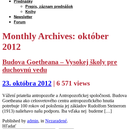
Prednášky
Prepis, záznam prednášok
Knihy
Newsletter
Forum
Monthly Archives: október
2012
Budova Goetheana – Vysokej školy pre
duchovnú vedu
23. októbra 2012
| 6 571 views
Vážení priatelia antropozofie a Antropozofickej spoločnosti. Budova
Goetheana ako celosvetového centra antropozofického hnutia
potrebuje 100 rokov od položenia jej základov Rudolfom Steinerom
(1913) naliehavo našu podporu. Iba vďaka nej budeme […]
Published by
admin
, in
Nezaradené
.
Hľadať