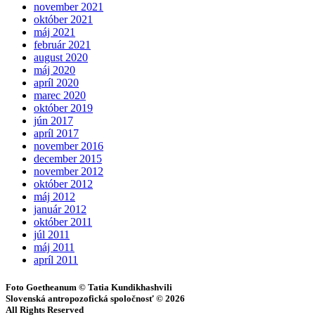
november 2021
október 2021
máj 2021
február 2021
august 2020
máj 2020
apríl 2020
marec 2020
október 2019
jún 2017
apríl 2017
november 2016
december 2015
november 2012
október 2012
máj 2012
január 2012
október 2011
júl 2011
máj 2011
apríl 2011
Foto Goetheanum © Tatia Kundikhashvili
Slovenská antropozofická spoločnosť © 2026
All Rights Reserved