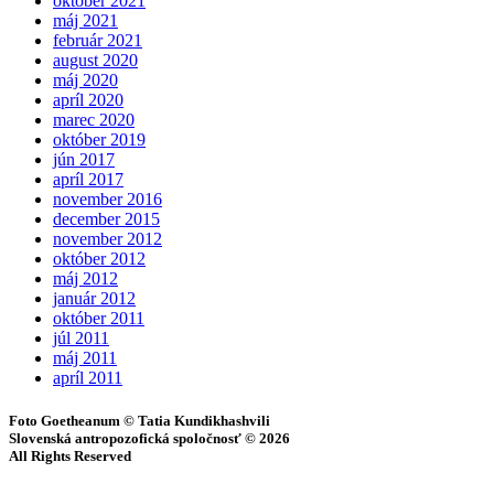
október 2021
máj 2021
február 2021
august 2020
máj 2020
apríl 2020
marec 2020
október 2019
jún 2017
apríl 2017
november 2016
december 2015
november 2012
október 2012
máj 2012
január 2012
október 2011
júl 2011
máj 2011
apríl 2011
Foto Goetheanum © Tatia Kundikhashvili
Slovenská antropozofická spoločnosť © 2026
All Rights Reserved