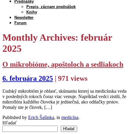
Prednášky
Prepis, záznam prednášok
Knihy
Newsletter
Forum
Monthly Archives: február
2025
O mikrobióme, apoštoloch a sedliakoch
6. februára 2025
| 971 views
Ľudský mikrobióm je oblasť, skúmaniu ktorej sa medicínska veda
v posledných rokoch čoraz viac venuje. Napríklad vedci zistili, že
mikroflóra každého človeka je jedinečná, ako odtlačky prstov.
Pomaly nie je človek, […]
Published by
Erich Šašinka
, in
medicína
.
Hľadať
Hľadať