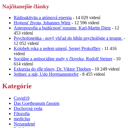
Najčítanejšie články
Rádioaktivita a atómová energia
- 14 029 videní
Hojnosť života, Johannes Wirtz
- 12 596 videní
Antropozofia a budúcnosť rozumu, Karl-Martin Dietz
- 12
453 videní
Psychofonetika - nový vhľad do hlbín psychológie a terapie.
-
12 052 videní
Kolobeh roka a sedem umení, Sergej Prokoffiev
- 11 416
videní
Sociálne a antisociálne pudy v človeku, Rudolf Steiner
- 10
614 videní
Exkurzia do ríše tónov, Dr. Viktor Thieben
- 10 249 videní
Jedinec a stát, Udo Herrmannstorfer
- 8 455 videní
Kategórie
Covid19
Das Goetheanum časopis
Duchovná veda
Filozofia
medicína
Nezaradené