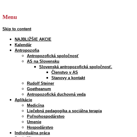
Hľadať:
Menu
Skip to content
NAJBLIŽŠIE AKCIE
Kalendár
Antropozofia
Antropozofická spoločnosť
AS na Slovensku
Slovenská antropozofická spoločnosť.
Členstvo v AS
Stanovy a kontakt
Rudolf Steiner
Goetheanum
Antropozofická duchovná veda
Aplikácie
Medicína
Liečebná pedagogika a sociálna terapia
Poľnohospodárstvo
Umenie
Hospodárstvo
Individuálna práca