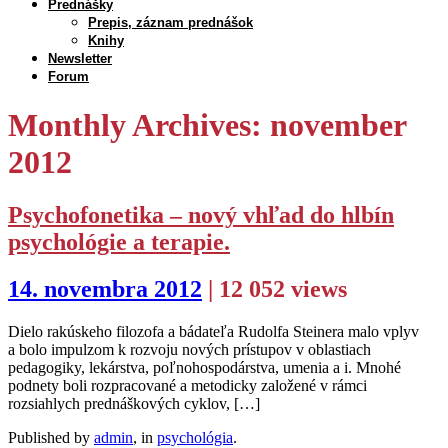
Prednášky
Prepis, záznam prednášok
Knihy
Newsletter
Forum
Monthly Archives: november
2012
Psychofonetika – nový vhľad do hlbín
psychológie a terapie.
14. novembra 2012
| 12 052 views
Dielo rakúskeho filozofa a bádateľa Rudolfa Steinera malo vplyv
a bolo impulzom k rozvoju nových prístupov v oblastiach
pedagogiky, lekárstva, poľnohospodárstva, umenia a i. Mnohé
podnety boli rozpracované a metodicky založené v rámci
rozsiahlych prednáškových cyklov, […]
Published by
admin
, in
psychológia
.