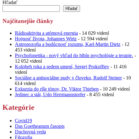
Hľadať
Hľadať
Najčítanejšie články
Rádioaktivita a atómová energia
- 14 029 videní
Hojnosť života, Johannes Wirtz
- 12 594 videní
Antropozofia a budúcnosť rozumu, Karl-Martin Dietz
- 12
453 videní
Psychofonetika - nový vhľad do hlbín psychológie a terapie.
-
12 052 videní
Kolobeh roka a sedem umení, Sergej Prokoffiev
- 11 416
videní
Sociálne a antisociálne pudy v človeku, Rudolf Steiner
- 10
614 videní
Exkurzia do ríše tónov, Dr. Viktor Thieben
- 10 249 videní
Jedinec a stát, Udo Herrmannstorfer
- 8 455 videní
Kategórie
Covid19
Das Goetheanum časopis
Duchovná veda
Filozofia