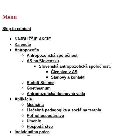
Hľadať:
Menu
Skip to content
NAJBLIŽŠIE AKCIE
Kalendár
Antropozofia
Antropozofická spoločnosť
AS na Slovensku
Slovenská antropozofická spoločnosť.
Členstvo v AS
Stanovy a kontakt
Rudolf Steiner
Goetheanum
Antropozofická duchovná veda
Aplikácie
Medicína
Liečebná pedagogika a sociálna terapia
Poľnohospodárstvo
Umenie
Hospodárstvo
Individuálna práca