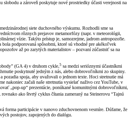
 slobodu a zároveň poskytuje nové prostriedky účasti verejnosti na
úcej medzinárodnej siete duchovného výskumu. Rozhodli sme sa
tredníctvom rôznych prejavov metamorfózy (napr. v meteorológii,
iplinárnej vízie. Takýto prístup je, samozrejme, jadrom antropozofie.
ina bola podporovaná spôsobmi, ktoré sú vhodné pre akékoľvek
ntropozofov až po zarytých materialistov – pozvaní zúčastniť sa na
5
slobody” (GA 4) v druhom cykle,
sa medzi serióznymi účastníkmi
zhrnutie poskytnuté jedným z nás, alebo dobrovoľníkmi zo skupiny.
 pozadia spoja, aby uvažovali o jednom texte. Hoci stretnutie má
 nakoniec začali naše stretnutia vysielať naživo cez YouTube, v
anizovať „pop-up“ prezentácie, ponúkané komunitnými dobrovoľníkmi,
 rovnako ako štvrtý cyklus čítania zameraný na Steinerovu “Tajnú
nová forma participácie v nanovo zduchovnenom vesmíre. Dúfame, že
rových postojov, zapojených do dialógu.