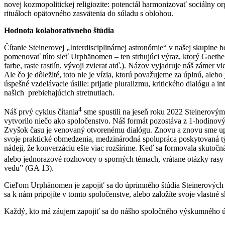
novej kozmopolitickej religiozite: potenciál harmonizovať sociálny 
rituáloch opätovného zasvätenia do súladu s oblohou.
Hodnota kolaboratívneho štúdia
Čítanie Steinerovej „Interdisciplinárnej astronómie“ v našej skupine
pomenovať túto sieť Urphänomen – ten strhujúci výraz, ktorý Goethe 
farbe, raste rastlín, vývoji zvierat atď.). Názov vyjadruje náš zámer v
Ale čo je dôležité, toto nie je vízia, ktorú považujeme za úplnú, a
úspešné vzdelávacie úsilie: prijatie pluralizmu, kritického dialógu a i
našich
prebiehajúcich stretnutiach.
4
Náš prvý cyklus čítania
sme spustili na jeseň roku 2022 Steinerovým
vytvorilo niečo ako spoločenstvo. Náš formát pozostáva z 1-hodinový
Zvyšok času je venovaný otvorenému dialógu. Znovu a znovu sme upoz
svoje praktické obmedzenia, medzinárodná spolupráca poskytovaná tý
nádeji, že konverzáciu ešte viac rozšírime. Keď sa formovala skuto
alebo jednorazové rozhovory o sporných témach, vrátane otázky rasy 
vedu” (GA 13).
Cieľom Urphänomen je zapojiť sa do úprimného štúdia Steinerových 
sa k nám pripojíte v tomto spoločenstve, alebo založíte svoje vlastné
Každý, kto má záujem zapojiť sa do nášho spoločného výskumného ú