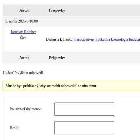
Autor
Príspevky
5. apríla 2026 o 10:00
Jaroslav Holubec
Člen
Diskusia k článku:
Participatívny výskum a kozmológia budúcn
Autor
Príspevky
Ukázať 0 vlákien odpovedí
Musíte byť prihlásený, aby ste mohli odpovedať na túto tému.
Používateľské meno:
Heslo: