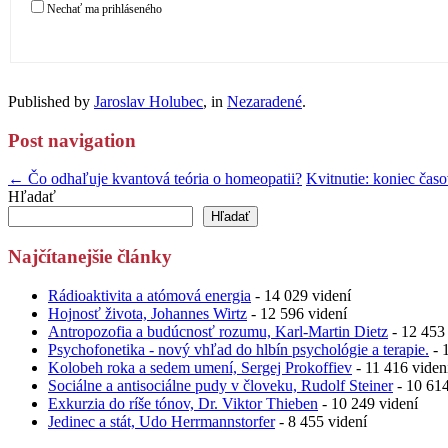
Nechať ma prihláseného
Published by
Jaroslav Holubec
, in
Nezaradené
.
Post navigation
← Čo odhaľuje kvantová teória o homeopatii?
Kvitnutie: koniec čas
Hľadať
Hľadať
Najčítanejšie články
Rádioaktivita a atómová energia
- 14 029 videní
Hojnosť života, Johannes Wirtz
- 12 596 videní
Antropozofia a budúcnosť rozumu, Karl-Martin Dietz
- 12 453 
Psychofonetika - nový vhľad do hlbín psychológie a terapie.
- 
Kolobeh roka a sedem umení, Sergej Prokoffiev
- 11 416 viden
Sociálne a antisociálne pudy v človeku, Rudolf Steiner
- 10 614
Exkurzia do ríše tónov, Dr. Viktor Thieben
- 10 249 videní
Jedinec a stát, Udo Herrmannstorfer
- 8 455 videní