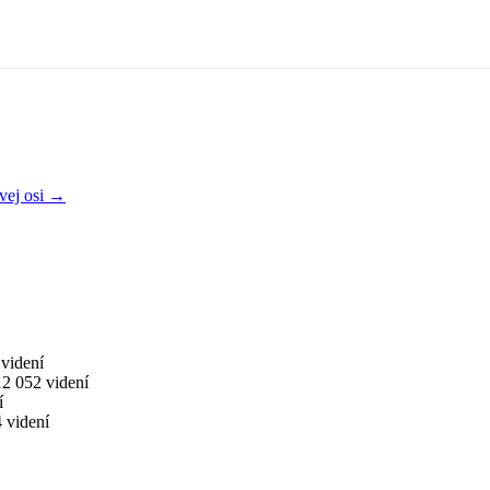
ovej osi →
videní
12 052 videní
í
 videní