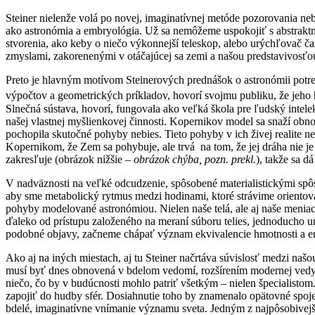
Steiner nielenže volá po novej, imaginatívnej metóde pozorovania nebi
ako astronómia a embryológia. Už sa nemôžeme uspokojiť s abstrakt
stvorenia, ako keby o niečo výkonnejší teleskop, alebo urýchľovač č
zmyslami, zakorenenými v otáčajúcej sa zemi a našou predstavivosť
Preto je hlavným motívom Steinerových prednášok o astronómii potre
výpočtov a geometrických príkladov, hovorí svojmu publiku, že je
Slnečná sústava, hovorí, fungovala ako veľká škola pre ľudský intelek
našej vlastnej myšlienkovej činnosti. Kopernikov model sa snaží obn
pochopila skutočné pohyby nebies. Tieto pohyby v ich živej realite 
Kopernikom, že Zem sa pohybuje, ale trvá
na tom, že jej dráha nie 
zakresľuje (obrázok nižšie –
obrázok chýba, pozn. prekl.
), takže sa d
V nadväznosti na veľké odcudzenie, spôsobené materialistickými spô
aby sme metabolický rytmus medzi hodinami, ktoré strávime orientovan
pohyby modelované astronómiou. Nielen naše telá, ale aj naše menia
ďaleko od prístupu založeného na meraní súboru telies, jednoducho 
podobné objavy, začneme chápať význam ekvivalencie hmotnosti a ene
Ako aj na iných miestach, aj tu Steiner načrtáva súvislosť medzi naš
musí byť dnes obnovená v bdelom vedomí, rozšírením modernej vedy p
niečo, čo by v budúcnosti mohlo patriť všetkým – nielen špecialisto
zapojiť do hudby sfér. Dosiahnutie toho by znamenalo opätovné spojen
bdelé, imaginatívne vnímanie významu sveta. Jedným z najpôsobivejších