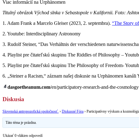
Viac informácií na Urphänomen
Titulný obrázok Východ slnka v Sebastopole v Kalifornii. Foto: Asht
1. Adam Frank a Marcelo Gleiser (2023, 2. septembra).
“The Story of
2. Youtube: Interdisciplinary Astronomy
3. Rudolf Steiner, “Das Verhältnis der verschiedenen naturwissensc
4. Playlist pre čitateľskú skupinu The Riddles of Philosophy – Youtu
5. Playlist pre čitateľskú skupinu The Philosophy of Freedom- Youtu
6. „Steiner a Racism,“ záznam našej diskusie na Urphänomen kanáli
dasgoetheanum.com
/en/participatory-research-and-the-cosmology
Diskusia
Slovenská antropozofická spoločnosť.
›
Diskusné Fóra
›
Participatívny výskum a kozmológi
Táto téma je prázdna.
Ukázať 0 vlákien odpovedí