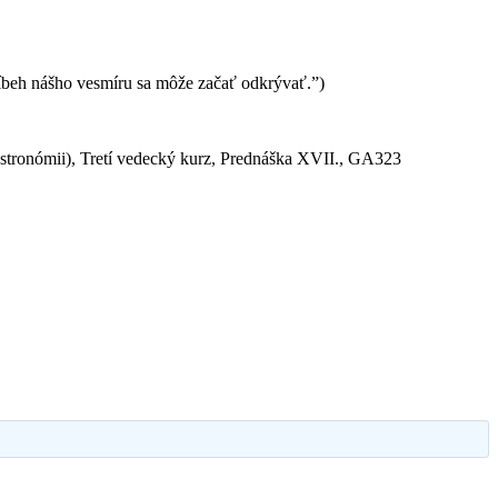
ríbeh nášho vesmíru sa môže začať odkrývať.”)
astronómii), Tretí vedecký kurz, Prednáška XVII., GA323