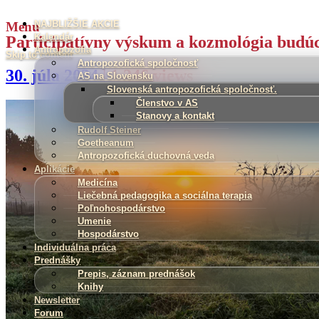
NAJBLIŽŠIE AKCIE
Menu
Hľadať:
Kalendár
Participatívny výskum a kozmológia budú
Antropozofia
Skip to content
Antropozofická spoločnosť
30. júla 2024
| 1 246 views
AS na Slovensku
Slovenská antropozofická spoločnosť.
Členstvo v AS
Stanovy a kontakt
Rudolf Steiner
Goetheanum
Antropozofická duchovná veda
Aplikácie
Medicína
Liečebná pedagogika a sociálna terapia
Poľnohospodárstvo
Umenie
Hospodárstvo
Individuálna práca
Prednášky
Prepis, záznam prednášok
Knihy
Newsletter
Forum