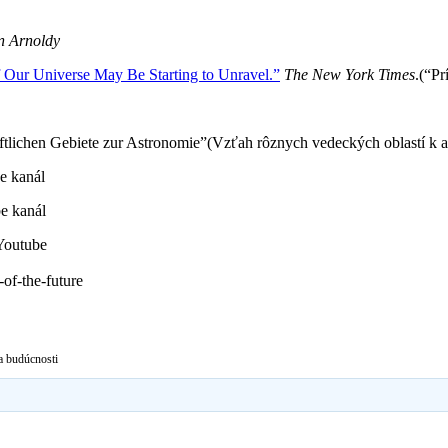
on Arnoldy
 Our Universe May Be Starting to Unravel.”
The New York Times
.(“P
haftlichen Gebiete zur Astronomie”(Vzťah rôznych vedeckých oblastí k 
be kanál
be kanál
 Youtube
-of-the-future
a budúcnosti