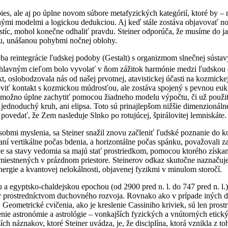
es, ale aj po úplne novom súbore metafyzických kategórií, ktoré by – na
nými modelmi a logickou dedukciou. Aj keď stále zostáva objavovať n
astíc, mohol konečne odhaliť pravdu. Steiner odporúča, že musíme do j
ou, unášanou pohybmi nočnej oblohy.
ba reintegrácie ľudskej podoby (Gestalt) s organizmom slnečnej sústa
ho hlavným cieľom bolo vyvolať v ňom zážitok harmónie medzi ľudsko
t, oslobodzovala nás od našej prvotnej, atavistickej účasti na kozmick
oviť kontakt s kozmickou múdrosťou, ale zostáva spojený s pevnou eukl
nemožno úplne zachytiť pomocou žiadneho modelu výpočtu, či už použití
je jednoduchý kruh, ani elipsa. Toto sú prinajlepšom nižšie dimenzioná
á povedať, že Zem nasleduje Slnko po rotujúcej, špirálovitej lemniskáte.
sobmi myslenia, sa Steiner snažil znovu začleniť ľudské poznanie do
í vertikálne počas bdenia, a horizontálne počas spánku, považovali za
ce sa stavy vedomia sa majú stať prostriedkom, pomocou ktorého získa
umiestnených v prázdnom priestore. Steinerov odkaz skutočne naznačuj
rgie a kvantovej nelokálnosti, objavenej fyzikmi v minulom storočí.
ou a egyptsko-chaldejskou epochou (od 2900 pred n. l. do 747 pred n. l.
rostredníctvom duchovného rozvoja. Rovnako ako v prípade iných disci
m. Geometrické cvičenia, ako je kreslenie Cassiniho kriviek, sú len pr
ie astronómie a astrológie – vonkajších fyzických a vnútorných etickýc
 náznakov, ktoré Steiner uvádza, je, že disciplína, ktorá vznikla z toh