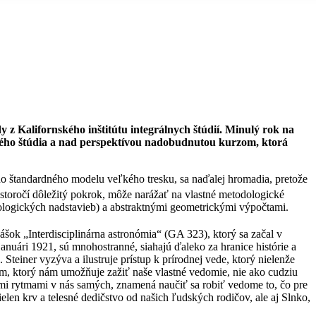
z Kalifornského inštitútu integrálnych štúdií. Minulý rok na
ho štúdia a nad perspektívou nadobudnutou kurzom, ktorá
do štandardného modelu veľkého tresku, sa naďalej hromadia, pretože
storočí dôležitý pokrok, môže narážať na vlastné metodologické
nologických nadstavieb) a abstraktnými geometrickými výpočtami.
šok „Interdisciplinárna astronómia“ (GA 323), ktorý sa začal v
nuári 1921, sú mnohostranné, siahajú ďaleko za hranice histórie a
teiner vyzýva a ilustruje prístup k prírodnej vede, ktorý nielenže
, ktorý nám umožňuje zažiť naše vlastné vedomie, nie ako cudziu
ovými rytmami v nás samých, znamená naučiť sa robiť vedome to, čo pre
Nielen krv a telesné dedičstvo od našich ľudských rodičov, ale aj Slnko,