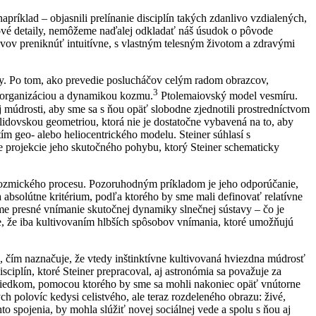
príklad – objasnili prelínanie disciplín takých zdanlivo vzdialených,
ové detaily, nemôžeme naďalej odkladať náš úsudok o pôvode
avov preniknúť intuitívne, s vlastným telesným životom a zdravými
vy. Po tom, ako prevedie poslucháčov celým radom obrazcov,
3
u organizáciou a dynamikou kozmu.
Ptolemaiovský model vesmíru.
ej múdrosti, aby sme sa s ňou opäť slobodne zjednotili prostredníctvom
idovskou geometriou, ktorá nie je dostatočne vybavená na to, aby
m geo- alebo heliocentrického modelu. Steiner súhlasí s
lne projekcie jeho skutočného pohybu, ktorý Steiner schematicky
 kozmického procesu. Pozoruhodným príkladom je jeho odporúčanie,
 absolútne kritérium, podľa ktorého by sme mali definovať relatívne
me presné vnímanie skutočnej dynamiky slnečnej sústavy – čo je
e, že iba kultivovaním hlbších spôsobov vnímania, ktoré umožňujú
), čím naznačuje, že vtedy inštinktívne kultivovaná hviezdna múdrosť
plín, ktoré Steiner prepracoval, aj astronómia sa považuje za
ostriedkom, pomocou ktorého by sme sa mohli nakoniec opäť vnútorne
h polovíc kedysi celistvého, ale teraz rozdeleného obrazu: živé,
to spojenia, by mohla slúžiť novej sociálnej vede a spolu s ňou aj