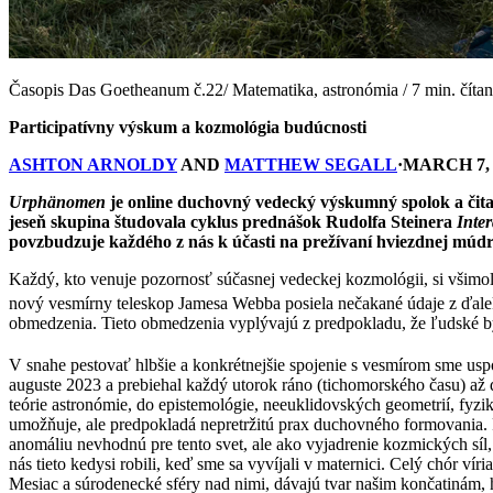
Časopis Das Goetheanum č.22/ Matematika, astronómia / 7 min. čítan
Participatívny výskum a kozmológia budúcnosti
ASHTON ARNOLDY
AND
MATTHEW SEGALL
·MARCH 7, 
Urphänomen
je online duchovný vedecký výskumný spolok a čitat
jeseň skupina študovala cyklus prednášok Rudolfa Steinera
Inter
povzbudzuje každého z nás k účasti na prežívaní hviezdnej múdr
Každý, kto venuje pozornosť súčasnej vedeckej kozmológii, si všimol
nový vesmírny teleskop Jamesa Webba posiela nečakané údaje z ďale
obmedzenia. Tieto obmedzenia vyplývajú z predpokladu, že ľudské by
V snahe pestovať hlbšie a konkrétnejšie spojenie s vesmírom sme uspo
auguste 2023 a prebiehal každý utorok ráno (tichomorského času) až 
teórie astronómie, do epistemológie, neeuklidovských geometrií, fyzik
umožňuje, ale predpokladá nepretržitú prax duchovného formovania.
anomáliu nevhodnú pre tento svet, ale ako vyjadrenie kozmických síl,
nás tieto kedysi robili, keď sme sa vyvíjali v maternici. Celý chór vír
Mesiac a súrodenecké sféry nad nimi, dávajú tvar našim končatinám, h