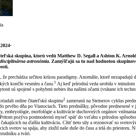
ia
2024·
eľská skupina, ktorú vedú Matthew D. Segall a Ashton K. Arnoldy 
disciplinárna astronómia.
Zamýšľajú sa tu nad hodnotou skupinové
osti.
, že prechádza určitou krízou paradigmy. Anomálie, ktoré nezapadajú 
1
kých končín vesmíru a času.
Aj keď prírodná veda urobila v minulom 
tosti sú spojené s pohybmi nebies iba našimi očami (vrátane ich tech
2
riadali online čitateľskú skupinu
zameranú na Steinerov cyklus predná
do prvého dňa po Vianociach. Tieto prednášky, pôvodne prednesené v ja
y, embryológie, morfológie a kultivácie duchovných orgánov vnímania. S
 Pritom pozýva postmodernú myseľ späť do vzťahu s prírodou spôsobom
 čakajúcich na ďalšiu kultiváciu. Cítiť tieto sily a rezonovať so svet
iacich svetov sa spája, aby zložil naše duše do času a telá do priestoru. 
rudníku a tvári.