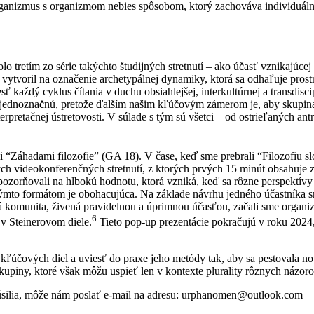
organizmus s organizmom nebies spôsobom, ktorý zachováva individuálnu
 bolo tretím zo série takýchto študijných stretnutí – ako účasť vznikaj
vytvoril na označenie archetypálnej dynamiky, ktorá sa odhaľuje pros
iesť každý cyklus čítania v duchu obsiahlejšej, interkultúrnej a transdisc
lebo jednoznačnú, pretože ďalším našim kľúčovým zámerom je, aby skup
nterpretačnej ústretovosti. V súlade s tým sú všetci – od ostrieľaných a
i “Záhadami filozofie” (GA 18). V čase, keď sme prebrali “Filozofiu 
ch videokonferenčných stretnutí, z ktorých prvých 15 minút obsahuje 
orňovali na hlbokú hodnotu, ktorá vzniká, keď sa rôzne perspektívy a
mto formátom je obohacujúca. Na základe návrhu jedného účastníka sme
čná komunita, živená pravidelnou a úprimnou účasťou, začali sme org
6
v Steinerovom diele.
Tieto pop-up prezentácie pokračujú v roku 2024,
kľúčových diel a uviesť do praxe jeho metódy tak, aby sa pestovala 
 skupiny, ktoré však môžu uspieť len v kontexte plurality rôznych názo
silia, môže nám poslať e-mail na adresu: urphanomen@outlook.com