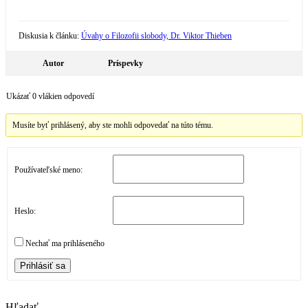
Diskusia k článku:
Úvahy o Filozofii slobody, Dr. Viktor Thieben
Autor
Príspevky
Ukázať 0 vlákien odpovedí
Musíte byť prihlásený, aby ste mohli odpovedať na túto tému.
Používateľské meno:
Heslo:
Nechať ma prihláseného
Prihlásiť sa
Hľadať