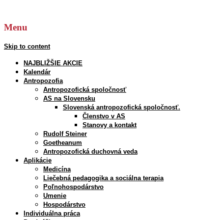
Hľadať:
Menu
Skip to content
NAJBLIŽŠIE AKCIE
Kalendár
Antropozofia
Antropozofická spoločnosť
AS na Slovensku
Slovenská antropozofická spoločnosť.
Členstvo v AS
Stanovy a kontakt
Rudolf Steiner
Goetheanum
Antropozofická duchovná veda
Aplikácie
Medicína
Liečebná pedagogika a sociálna terapia
Poľnohospodárstvo
Umenie
Hospodárstvo
Individuálna práca