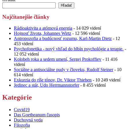
Hľadať
Najčítanejšie články
Rádioaktivita a atómová energia
- 14 029 videní
Hojnosť života, Johannes Wirtz
- 12 596 videní
Antropozofia a budúcnosť rozumu, Karl-Martin Dietz
- 12
453 videní
Psychofonetika - nový vhľad do hlbín psychológie a terapie.
-
12 052 videní
Kolobeh roka a sedem umení, Sergej Prokoffiev
- 11 416
videní
Sociálne a antisociálne pudy v človeku, Rudolf Steiner
- 10
614 videní
Exkurzia do ríše tónov, Dr. Viktor Thieben
- 10 249 videní
Jedinec a stát, Udo Herrmannstorfer
- 8 455 videní
Kategórie
Covid19
Das Goetheanum časopis
Duchovná veda
Filozofia