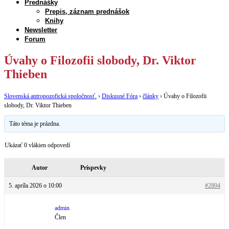
Prednášky
Prepis, záznam prednášok
Knihy
Newsletter
Forum
Úvahy o Filozofii slobody, Dr. Viktor
Thieben
Slovenská antropozofická spoločnosť.
›
Diskusné Fóra
›
články
›
Úvahy o Filozofii
slobody, Dr. Viktor Thieben
Táto téma je prázdna.
Ukázať 0 vlákien odpovedí
Autor
Príspevky
5. apríla 2026 o 10:00
#2804
admin
Člen