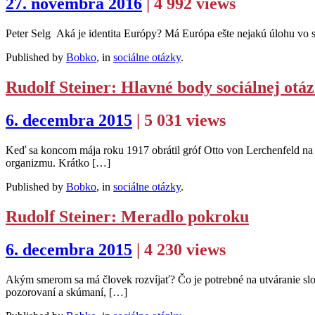
27. novembra 2016
| 4 992 views
Peter Selg Aká je identita Európy? Má Európa ešte nejakú úlohu vo
Published by
Bobko
, in
sociálne otázky
.
Rudolf Steiner: Hlavné body sociálnej otáz
6. decembra 2015
| 5 031 views
Keď sa koncom mája roku 1917 obrátil gróf Otto von Lerchenfeld na Ru
organizmu. Krátko […]
Published by
Bobko
, in
sociálne otázky
.
Rudolf Steiner: Meradlo pokroku
6. decembra 2015
| 4 230 views
Akým smerom sa má človek rozvíjať? Čo je potrebné na utváranie slobo
pozorovaní a skúmaní, […]