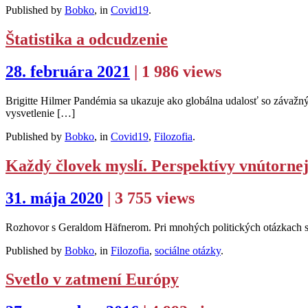
Published by
Bobko
, in
Covid19
.
Štatistika a odcudzenie
28. februára 2021
| 1 986 views
Brigitte Hilmer Pandémia sa ukazuje ako globálna udalosť so závažn
vysvetlenie […]
Published by
Bobko
, in
Covid19
,
Filozofia
.
Každý človek myslí. Perspektívy vnútorne
31. mája 2020
| 3 755 views
Rozhovor s Geraldom Häfnerom. Pri mnohých politických otázkach sa u
Published by
Bobko
, in
Filozofia
,
sociálne otázky
.
Svetlo v zatmení Európy