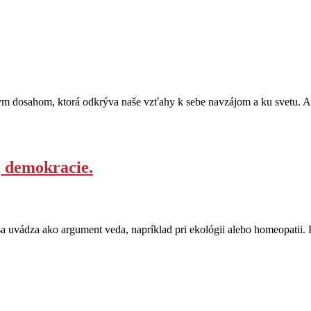
ým dosahom, ktorá odkrýva naše vzťahy k sebe navzájom a ku svetu. Ak
j demokracie.
vádza ako argument veda, napríklad pri ekológii alebo homeopatii. Pri