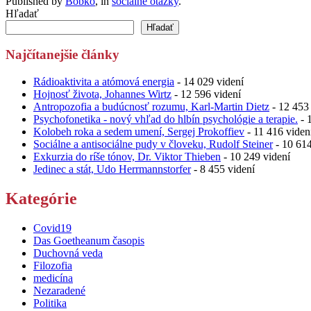
Published by
Bobko
, in
sociálne otázky
.
Hľadať
Hľadať
Najčítanejšie články
Rádioaktivita a atómová energia
- 14 029 videní
Hojnosť života, Johannes Wirtz
- 12 596 videní
Antropozofia a budúcnosť rozumu, Karl-Martin Dietz
- 12 453 
Psychofonetika - nový vhľad do hlbín psychológie a terapie.
- 
Kolobeh roka a sedem umení, Sergej Prokoffiev
- 11 416 viden
Sociálne a antisociálne pudy v človeku, Rudolf Steiner
- 10 614
Exkurzia do ríše tónov, Dr. Viktor Thieben
- 10 249 videní
Jedinec a stát, Udo Herrmannstorfer
- 8 455 videní
Kategórie
Covid19
Das Goetheanum časopis
Duchovná veda
Filozofia
medicína
Nezaradené
Politika