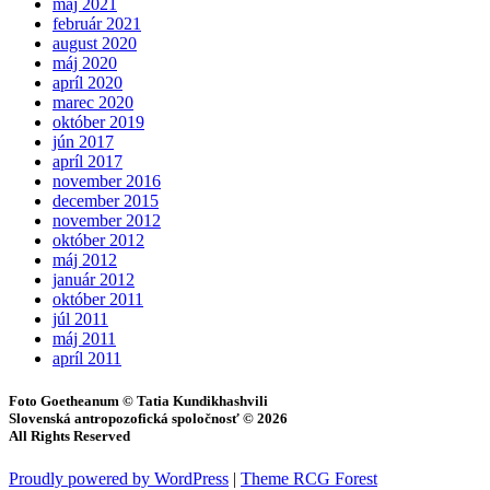
máj 2021
február 2021
august 2020
máj 2020
apríl 2020
marec 2020
október 2019
jún 2017
apríl 2017
november 2016
december 2015
november 2012
október 2012
máj 2012
január 2012
október 2011
júl 2011
máj 2011
apríl 2011
Foto Goetheanum © Tatia Kundikhashvili
Slovenská antropozofická spoločnosť © 2026
All Rights Reserved
Proudly powered by WordPress
|
Theme RCG Forest