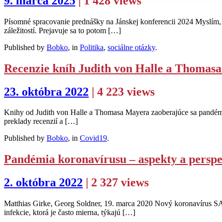
9. marca 2025
| 1 428 views
Písomné spracovanie prednášky na Jánskej konferencii 2024 Myslím,
záležitostí. Prejavuje sa to potom […]
Published by
Bobko
, in
Politika
,
sociálne otázky
.
Recenzie kníh Judith von Halle a Thomas
23. októbra 2022
| 4 223 views
Knihy od Judith von Halle a Thomasa Mayera zaoberajúce sa pandémi
preklady recenzií a […]
Published by
Bobko
, in
Covid19
.
Pandémia koronavírusu – aspekty a perspe
2. októbra 2022
| 2 327 views
Matthias Girke, Georg Soldner, 19. marca 2020 Nový koronavírus SA
infekcie, ktorá je často mierna, týkajú […]