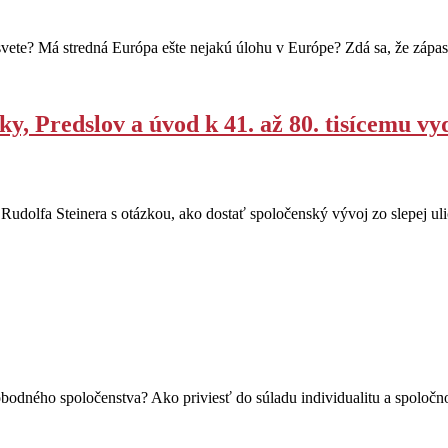
 svete? Má stredná Európa ešte nejakú úlohu v Európe? Zdá sa, že zá
ky, Predslov a úvod k 41. až 80. tisícemu vy
dolfa Steinera s otázkou, ako dostať spoločenský vývoj zo slepej uličk
dného spoločenstva? Ako priviesť do súladu individualitu a spoločnosť