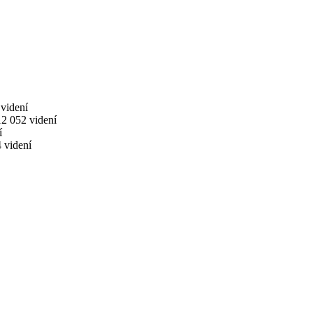
videní
12 052 videní
í
 videní