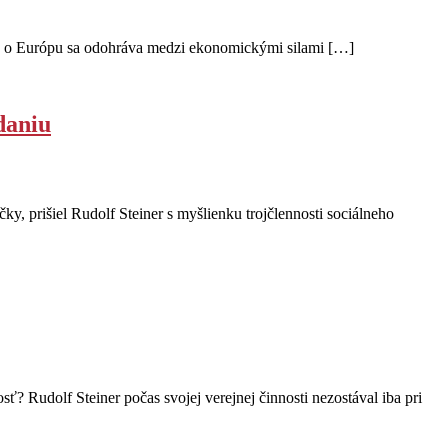
pas o Európu sa odohráva medzi ekonomickými silami […]
daniu
y, prišiel Rudolf Steiner s myšlienku trojčlennosti sociálneho
? Rudolf Steiner počas svojej verejnej činnosti nezostával iba pri