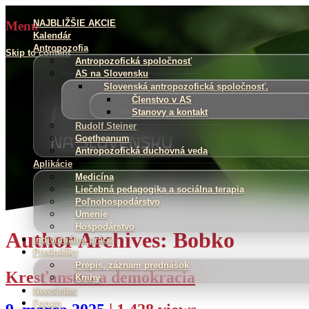
NAJBLIŽŠIE AKCIE
Menu
Hľadať:
Kalendár
Antropozofia
Skip to content
Antropozofická spoločnosť
AS na Slovensku
Slovenská antropozofická spoločnosť.
Členstvo v AS
Stanovy a kontakt
Rudolf Steiner
Goetheanum
Antropozofická duchovná veda
Aplikácie
Medicína
Liečebná pedagogika a sociálna terapia
Poľnohospodárstvo
Umenie
Hospodárstvo
Author Archives: Bobko
Individuálna práca
Prednášky
Prepis, záznam prednášok
Kresťanstvo a demokracia
Knihy
Newsletter
Forum