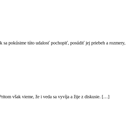
 sa pokúsime túto udalosť pochopiť, posúdiť jej priebeh a rozmery,
tom však vieme, že i veda sa vyvíja a žije z diskusie. […]