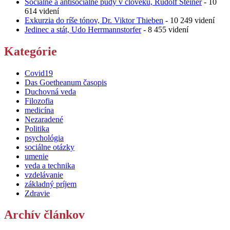
Sociálne a antisociálne pudy v človeku, Rudolf Steiner
- 10
614 videní
Exkurzia do ríše tónov, Dr. Viktor Thieben
- 10 249 videní
Jedinec a stát, Udo Herrmannstorfer
- 8 455 videní
Kategórie
Covid19
Das Goetheanum časopis
Duchovná veda
Filozofia
medicína
Nezaradené
Politika
psychológia
sociálne otázky
umenie
veda a technika
vzdelávanie
základný príjem
Zdravie
Archív článkov