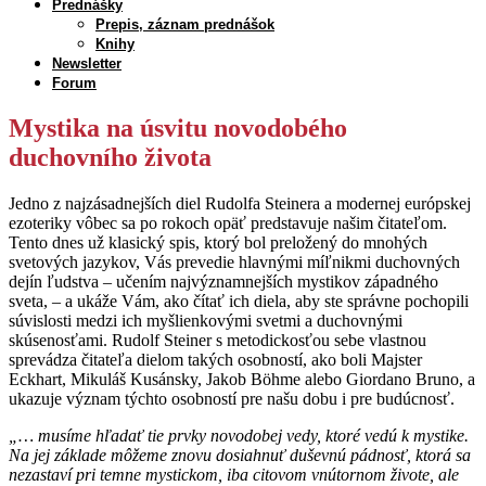
Prednášky
Prepis, záznam prednášok
Knihy
Newsletter
Forum
Mystika na úsvitu novodobého
duchovního života
Jedno z najzásadnejších diel Rudolfa Steinera a modernej európskej
ezoteriky vôbec sa po rokoch opäť predstavuje našim čitateľom.
Tento dnes už klasický spis, ktorý bol preložený do mnohých
svetových jazykov, Vás prevedie hlavnými míľnikmi duchovných
dejín ľudstva – učením najvýznamnejších mystikov západného
sveta, – a ukáže Vám, ako čítať ich diela, aby ste správne pochopili
súvislosti medzi ich myšlienkovými svetmi a duchovnými
skúsenosťami. Rudolf Steiner s metodickosťou sebe vlastnou
sprevádza čitateľa dielom takých osobností, ako boli Majster
Eckhart, Mikuláš Kusánsky, Jakob Böhme alebo Giordano Bruno, a
ukazuje význam týchto osobností pre našu dobu i pre budúcnosť.
„… musíme hľadať tie prvky novodobej vedy, ktoré vedú k mystike.
Na jej základe môžeme znovu dosiahnuť duševnú pádnosť, ktorá sa
nezastaví pri temne mystickom, iba citovom vnútornom živote, ale