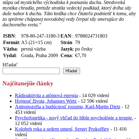
stúpa od mystického východiska k poznaniu ducha. Stredoveká
mystika chradla, pretože stratila vedecký podklad, ktorý dvíha sily
duše nahor k duchu. Táto knižka chce čitateľa podnietiť k tomu, aby
zo správne chápanej novodobej vedy čerpal sily smerujúce do
duchovného sveta.“
ISBN
:
978-80-247-3180-3
EAN
:
9788024731803
Formát
:
A5 (21×15 cm)
Strán
79
Väzba
:
pevná väzba
Jazyk
:
po česky
Vydal
:
Grada, Praha 2009
Cena
:
€7,70
Hľadať
Hľadať
Najčítanejšie články
Rádioaktivita a atómová energia
- 14 029 videní
Hojnosť života, Johannes Wirtz
- 12 596 videní
Antropozofia a budúcnosť rozumu, Karl-Martin Dietz
- 12
453 videní
Psychofonetika - nový vhľad do hlbín psychológie a terapie.
-
12 052 videní
Kolobeh roka a sedem umení, Sergej Prokoffiev
- 11 416
videní