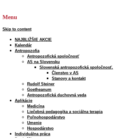
Hľadať:
Menu
Skip to content
NAJBLIŽŠIE AKCIE
Kalendár
Antropozofia
Antropozofická spoločnosť
AS na Slovensku
Slovenská antropozofická spoločnosť.
Členstvo v AS
Stanovy a kontakt
Rudolf Steiner
Goetheanum
Antropozofická duchovná veda
Aplikácie
Medicína
Liečebná pedagogika a sociálna terapia
Poľnohospodárstvo
Umenie
Hospodárstvo
Individuálna práca