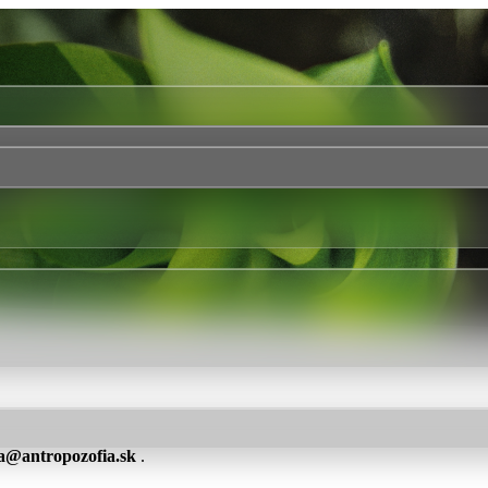
a@antropozofia.sk
.