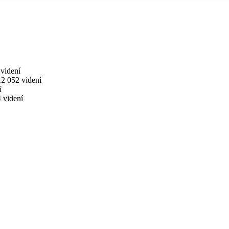
videní
12 052 videní
í
 videní