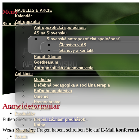
NAJBLIŽŠIE AKCIE
Menu
Hľadať:
Kalendár
Antropozofia
Skip to content
Antropozofická spoločnosť
AS na Slovensku
Slovenská antropozofická spoločnosť.
Členstvo v AS
Stanovy a kontakt
Rudolf Steiner
Goetheanum
Antropozofická duchovná veda
Aplikácie
Medicína
Liečebná pedagogika a sociálna terapia
Poľnohospodárstvo
Umenie
Hospodárstvo
Anmeldeformular
Individuálna práca
Prednášky
Füllen Sie bitte das
Anmeldeformular
aus.
Prepis, záznam prednášok
Knihy
Wenn Sie andere Fragen haben, schreiben Sie auf E-Mail
konferenci
Newsletter
Forum