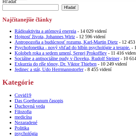
Hľadať
Hľadať
Najčítanejšie články
Rádioaktivita a atómová energia
- 14 029 videní
Hojnosť života, Johannes Wirtz
- 12 596 videní
Antropozofia a budúcnosť rozumu, Karl-Martin Dietz
- 12 453 
Psychofonetika - nový vhľad do hlbín psychológie a terapie.
- 
Kolobeh roka a sedem umení, Sergej Prokoffiev
- 11 416 viden
Sociálne a antisociálne pudy v človeku, Rudolf Steiner
- 10 614
Exkurzia do ríše tónov, Dr. Viktor Thieben
- 10 249 videní
Jedinec a stát, Udo Herrmannstorfer
- 8 455 videní
Kategórie
Covid19
Das Goetheanum časopis
Duchovná veda
Filozofia
medicína
Nezaradené
Politika
psychológia